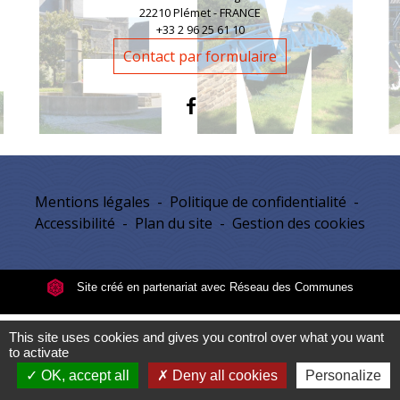
22210 Plémet - FRANCE
+33 2 96 25 61 10
Contact par formulaire
Mentions légales
-
Politique de confidentialité
-
Accessibilité
-
Plan du site
-
Gestion des cookies
Site créé en partenariat avec Réseau des Communes
This site uses cookies and gives you control over what you want
to activate
OK, accept all
Deny all cookies
Personalize