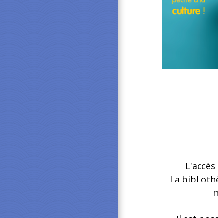
L'accès
La biblioth
m