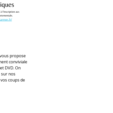
e vous propose
ent conviviale
 et DVD. On
 sur nos
r vos coups de