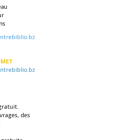
eau
ur
ons
ntrebiblio.bz
EMET
ntrebiblio.bz
gratuit.
uvrages, des
.