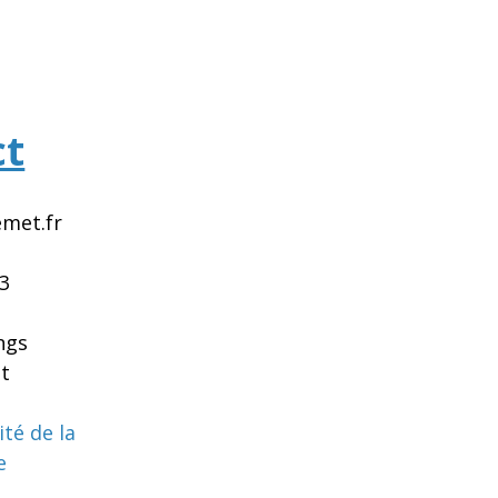
ct
met.fr
33
ngs
t
ité de la
e