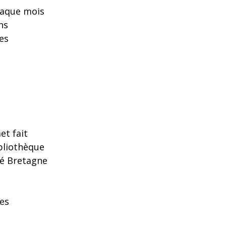
haque mois
ns
es
et fait
bliothèque
é Bretagne
des