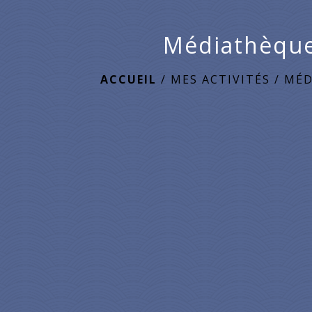
Médiathèqu
ACCUEIL
/
MES ACTIVITÉS
/
MÉD