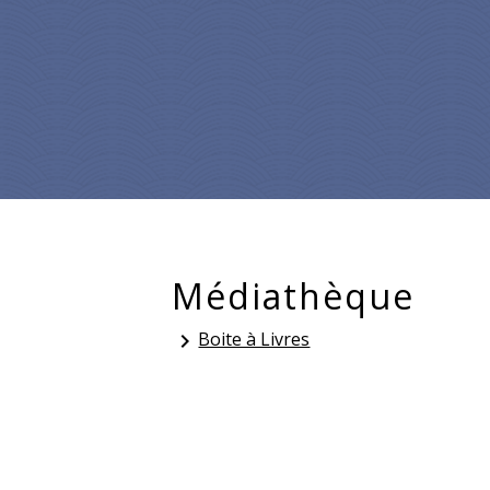
Médiathèque
Boite à Livres
keyboard_arrow_right