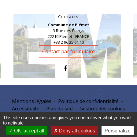
Contacts
Commune de Plémet
3 Rue des Étangs
22210 Plémet - FRANCE
+33 2 96 25 61 10
Contact par formulaire
Mentions légales
-
Politique de confidentialité
-
Accessibilité
-
Plan du site
-
Gestion des cookies
This site uses cookies and gives you control over what you want
to activate
Site créé en partenariat avec Réseau des Communes
OK, accept all
Deny all cookies
Personalize