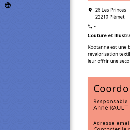
language
26 Les Princes
location_on
22210 Plémet
-
phone
Couture et Illustr
Kootanna est une bo
revalorisation texti
leur offrir une seco
Coordo
Responsable
Anne RAULT
Adresse emai
Contacter le 