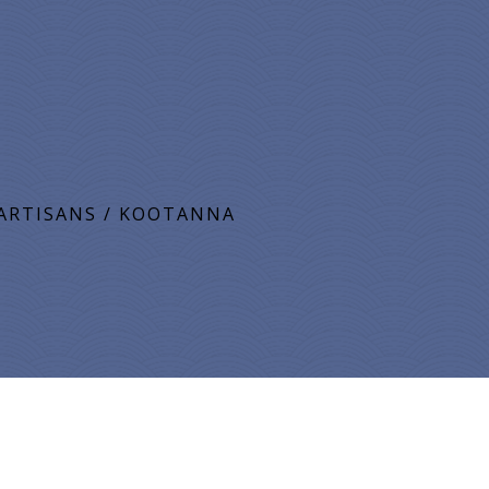
ARTISANS
/
KOOTANNA