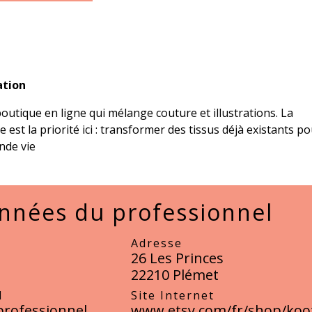
ation
utique en ligne qui mélange couture et illustrations. La
le est la priorité ici : transformer des tissus déjà existants p
nde vie
nnées du professionnel
Adresse
26 Les Princes
22210 Plémet
l
Site Internet
professionnel
www.etsy.com/fr/shop/koo