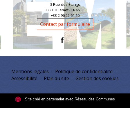
3 Rue des Étangs
22210 Plémet - FRANCE
+33 2 96 25 61 10
Contact par formulaire
Mentions légales
-
Politique de confidentialité
-
Accessibilité
-
Plan du site
-
Gestion des cookies
Site créé en partenariat avec Réseau des Communes